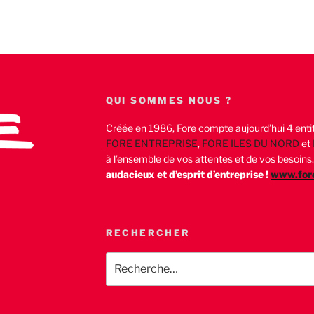
QUI SOMMES NOUS ?
Créée en 1986, Fore compte aujourd’hui 4 entit
FORE ENTREPRISE
,
FORE ILES DU NORD
et
à l’ensemble de vos attentes et de vos besoins
audacieux et d’esprit d’entreprise !
www.fore
RECHERCHER
Recherche
pour
: