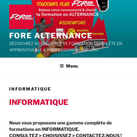
Aller
au
contenu
principal
FORE ALTERNANCE
DÉCOUVREZ NOTRE OFFRE DE FORMATION COMPLÈTE EN
APPRENTISSAGE & PROFESSIONNALISATION !
Menu
INFORMATIQUE
INFORMATIQUE
Nous vous proposons une gamme complète de
formations en INFORMATIQUE.
CONSULTEZ > CHOISISSEZ > CONTACTEZ-NOUS !