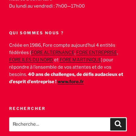
Du lundi au vendredi : 7h00—17h00
QUI SOMMES NOUS ?
Créée en 1986, Fore compte aujourd’hui 4 entités
fédérées (
FORE ALTERNANCE
,
FORE ENTREPRISE
,
FORE ILES DU NORD
et
FORE MARTINIQUE
) pour
répondre à l’ensemble de vos attentes et de vos
besoins.
40 ans de challenges, de défis audacieux et
d’esprit d’entreprise !
www.fore.fr
RECHERCHER
Recherche
Recher
pour
: