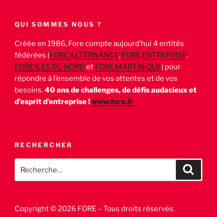
QUI SOMMES NOUS ?
Créée en 1986, Fore compte aujourd’hui 4 entités
fédérées (
FORE ALTERNANCE
,
FORE ENTREPRISE
,
FORE ILES DU NORD
et
FORE MARTINIQUE
) pour
répondre à l’ensemble de vos attentes et de vos
besoins.
40 ans de challenges, de défis audacieux et
d’esprit d’entreprise !
www.fore.fr
RECHERCHER
Recherche
Recher
pour
:
Copyright © 2026 FORE – Tous droits réservés.