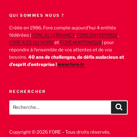
QUI SOMMES NOUS ?
Créée en 1986, Fore compte aujourd’hui 4 entités
fédérées (
FORE ALTERNANCE
,
FORE ENTREPRISE
,
FORE ILES DU NORD
et
FORE MARTINIQUE
) pour
répondre à l’ensemble de vos attentes et de vos
besoins.
40 ans de challenges, de défis audacieux et
d’esprit d’entreprise !
www.fore.fr
RECHERCHER
Recherche
Recher
pour
:
Copyright © 2026 FORE – Tous droits réservés.