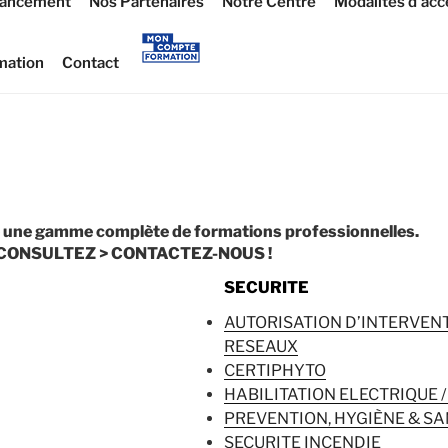
nancement
Nos Partenaires
Notre Centre
Modalités d’acc
mation
Contact
e une gamme complète de formations professionnelles.
 CONSULTEZ > CONTACTEZ-NOUS !
SECURITE
AUTORISATION D’INTERVENT
RESEAUX
CERTIPHYTO
HABILITATION ELECTRIQUE 
PREVENTION, HYGIÈNE & SA
SECURITE INCENDIE