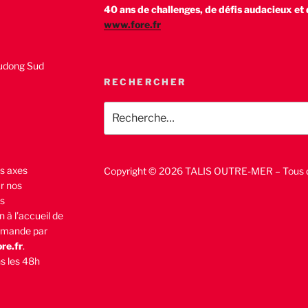
40 ans de challenges, de défis audacieux et d
www.fore.fr
udong Sud
RECHERCHER
Recherche
pour
:
s axes
Copyright © 2026 TALIS OUTRE-MER – Tous d
r nos
es
n à l’accueil de
demande par
re.fr
.
s les 48h