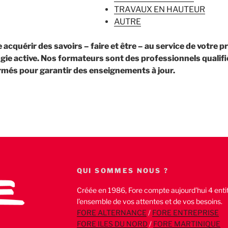
TRAVAUX EN HAUTEUR
AUTRE
acquérir des savoirs – faire et être – au service de votre p
ie active. Nos formateurs sont des professionnels qualifi
rmés pour garantir des enseignements à jour.
QUI SOMMES NOUS ?
Créée en 1986, Fore compte aujourd’hui 4 enti
l’ensemble de vos attentes et de vos besoins.
FORE ALTERNANCE
/
FORE ENTREPRISE
FORE ILES DU NORD
/
FORE MARTINIQUE