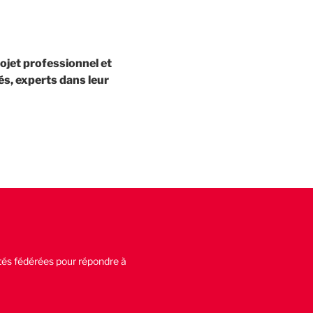
rojet professionnel et
és, experts dans leur
tés fédérées pour répondre à