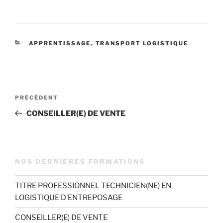
CATÉGORIES
APPRENTISSAGE
,
TRANSPORT LOGISTIQUE
Navigation
Article
PRÉCÉDENT
de
précédent
CONSEILLER(E) DE VENTE
l’article
NOS DERNIÈRES FORMATIONS
TITRE PROFESSIONNEL TECHNICIEN(NE) EN
LOGISTIQUE D’ENTREPOSAGE
CONSEILLER(E) DE VENTE