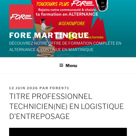
Aller
au
contenu
principal
FORE MARTINIQUE
DÉCOUVREZ NOTRE OFFRE DE FORMATION COMPLÈTE EN
ALTERNANCE & CONTINUE EN MARTINIQUE
Menu
PUBLIÉ
12 JUIN 2026
PAR
FORE971
LE
TITRE PROFESSIONNEL
TECHNICIEN(NE) EN LOGISTIQUE
D’ENTREPOSAGE