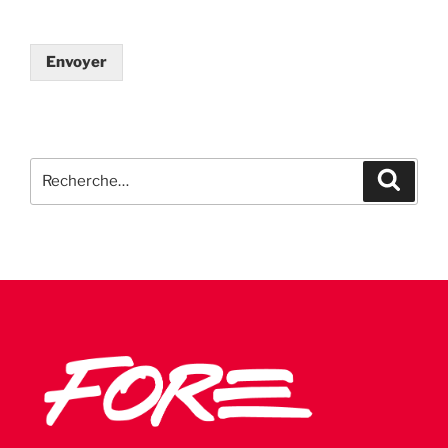
Envoyer
Recherche
Recher
pour
: