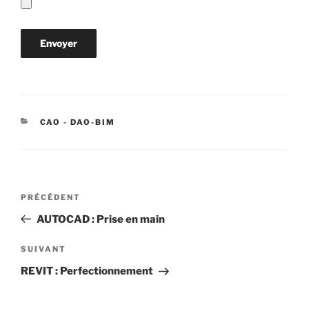
CATÉGORIES
CAO - DAO-BIM
Navigation
Article
PRÉCÉDENT
de
précédent
AUTOCAD : Prise en main
l’article
Article
SUIVANT
suivant
REVIT : Perfectionnement