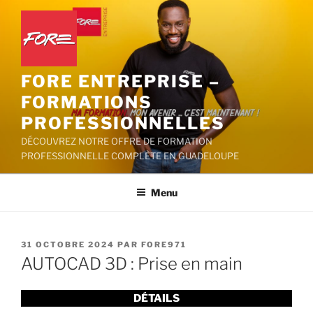
Aller
au
contenu
principal
FORE ENTREPRISE –
FORMATIONS
PROFESSIONNELLES
DÉCOUVREZ NOTRE OFFRE DE FORMATION
PROFESSIONNELLE COMPLÈTE EN GUADELOUPE
Menu
PUBLIÉ
31 OCTOBRE 2024
PAR
FORE971
LE
AUTOCAD 3D : Prise en main
DÉTAILS