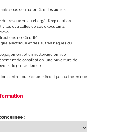
tants sous son autorité, et les autres
 de travaux ou du chargé d’exploitation.
tivités et à celles de ses exécutants
ravail.
tructions de sécurité.
isque électrique et des autres risques du
n dégagement et un nettoyage en vue
utènement de canalisation, une ouverture de
oyens de protection de
llation contre tout risque mécanique ou thermique
e formation
 concernée :