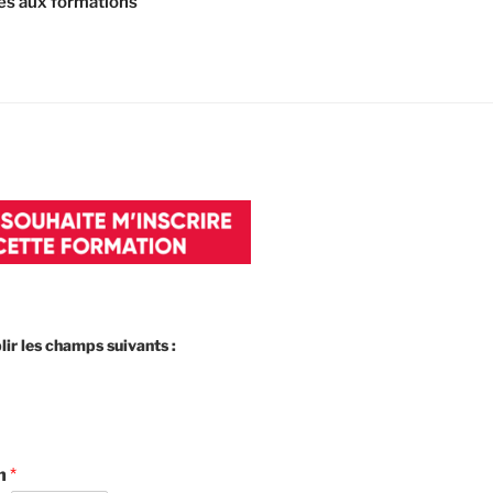
ès aux formations
ir les champs suivants :
m
*