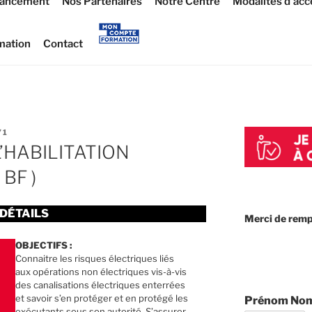
nancement
Nos Partenaires
Notre Centre
Modalités d’acc
mation
Contact
71
’HABILITATION
BF )
DÉTAILS
Merci de rempl
OBJECTIFS :
Connaitre les risques électriques liés
aux opérations non électriques vis-à-vis
des canalisations électriques enterrées
et savoir s’en protéger et en protégé les
Prénom No
exécutants sous son autorité. S’assurer