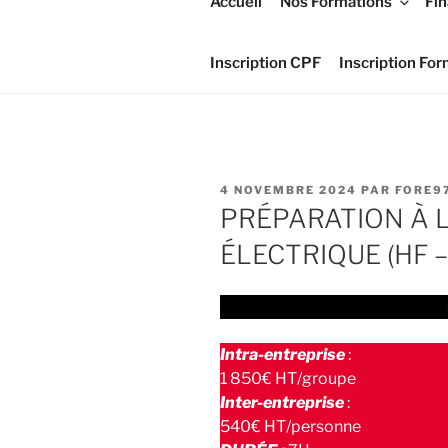
Accueil
Nos Formations
Fi
Inscription CPF
Inscription For
PUBLIÉ
4 NOVEMBRE 2024
PAR
FORE9
LE
PRÉPARATION À L
ÉLECTRIQUE (HF – 
Intra-entreprise
:
1 850€ HT/groupe
Inter-entreprise
:
540€ HT/personne