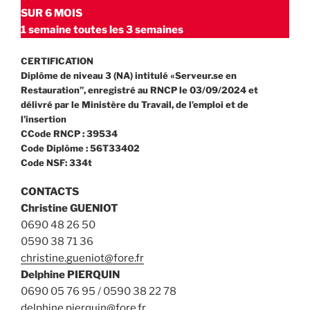
SUR 6 MOIS
1 semaine toutes les 3 semaines
CERTIFICATION
Diplôme de niveau 3 (NA) intitulé «Serveur.se en
Restauration”, enregistré au RNCP le 03/09/2024 et
délivré par le Ministère du Travail, de l’emploi et de
l’insertion
CCode RNCP : 39534
Code Diplôme : 56T33402
Code NSF: 334t
CONTACTS
Christine GUENIOT
0690 48 26 50
0590 38 71 36
christine.gueniot@fore.fr
Delphine PIERQUIN
0690 05 76 95 / 0590 38 22 78
delphine.pierquin@fore.fr