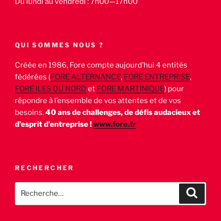
Du lundi au vendredi : 7h00—17h00
QUI SOMMES NOUS ?
Créée en 1986, Fore compte aujourd’hui 4 entités
fédérées (
FORE ALTERNANCE
,
FORE ENTREPRISE
,
FORE ILES DU NORD
et
FORE MARTINIQUE
) pour
répondre à l’ensemble de vos attentes et de vos
besoins.
40 ans de challenges, de défis audacieux et
d’esprit d’entreprise !
www.fore.fr
RECHERCHER
Recherche
Recher
pour
: