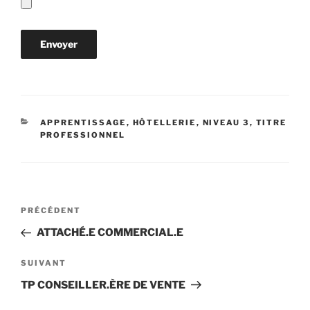
CATÉGORIES
APPRENTISSAGE
,
HÔTELLERIE
,
NIVEAU 3
,
TITRE
PROFESSIONNEL
Navigation
Article
PRÉCÉDENT
de
précédent
ATTACHÉ.E COMMERCIAL.E
l’article
Article
SUIVANT
suivant
TP CONSEILLER.ÈRE DE VENTE