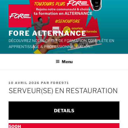
Aller
au
contenu
principal
FORE ALTERNANCE
DÉCOUVREZ NOTRE OFFRE DE FORMATION COMPLÈTE EN
APPRENTISSAGE & PROFESSIONNALISATION !
Menu
PUBLIÉ
10 AVRIL 2026
PAR
FORE971
LE
SERVEUR(SE) EN RESTAURATION
DETAILS
500H