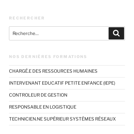
RECHERCHER
Recherche
Recher
pour
:
NOS DERNIÈRES FORMATIONS
CHARGÉ.E DES RESSOURCES HUMAINES
INTERVENANT EDUCATIF PETITE ENFANCE (IEPE)
CONTROLEUR DE GESTION
RESPONSABLE EN LOGISTIQUE
TECHNICIEN.NE SUPÉRIEUR SYSTÈMES RÉSEAUX